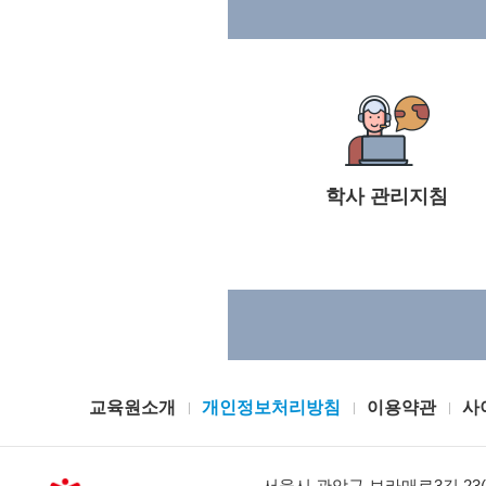
교육사회학
교육심리학
국제경영
학사 관리지침
노인교육론
노인복지론
대인관계의심리학
교육원소개
개인정보처리방침
이용약관
사
리더십
마케팅원론
서울시 관악구 보라매로3길 23(