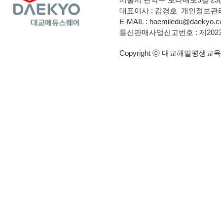
대표이사 : 김경호
개인정보관리
E-MAIL :
haemiledu@daekyo.co
멀티미디어개론
통신판매사업신고번호 : 제2023
무역학개론
Copyright ⓒ 대교해밀평생교육원. A
발달심리
보육학개론
부모교육론
사이버심리학
사회복지법제와실천
사회복지실천기술론